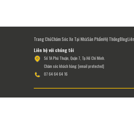
Trang Chủ
Chăm Sóc Xe Tại Nhà
Sản Phẩm
Hệ Thống
Blog
Liê
Liên hệ với chúng tôi
Số 1A Phú Thuận, Quận 7, Tp.Hồ Chí Minh.
Chăm sóc khách hàng:
[email protected]
07 64 64 64 16