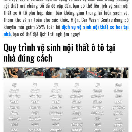
nội thất mà chúng tôi đã đề cập đến, bạn có thể lên lịch vệ sinh nội
thất xe ô tô phù hợp, đảm bảo không gian trong lái luôn sạch sẽ,
thơm tho và an toàn cho sức khỏe. Hiện, Car Wash Centre đang có
khuyến mãi giảm 25% toàn bộ
dịch vụ vệ sinh nội thất xe hơi tại
nhà
, bạn có thể đặt lịch trải nghiệm ngay!
Quy trình vệ sinh nội thất ô tô tại
nhà đúng cách
Kỹ
Kỹ
Kỹ
Kỹ
Kỹ
Quá
thuật
thuật
thuật
thuật
thuật
trình
viên Car
viên Car
viên Car
viên Car
viên Car
làm
Wash
Wash
Wash
Wash
Wash
sạch
Centre
Centre
Centre
Centre
Centre
ghế ô tô
thực
quét
sử dụng
đang
hút bụi,
(phần
hiện vệ
bụi bẩn
dung
chăm
tẩy
sau
sinh
bám
dịch
chút vệ
sạch
ghế)
bên
trên cột
chuyên
sinh vô
chất
của kỹ