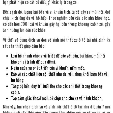
bạn phát hiện có bất cứ điều gì khác lạ trong xe.
Bên cạnh đó, lượng bụi bẩn và vi khuẩn tích tụ sẽ gây ra mùi hôi khó
chịu, kích ứng da và hô hấp. Theo nghiên cứu của các nhà khoa học,
có đến hơn 700 loại vi khuẩn gây hại bên trong khoang cabin xe, gây
ảnh hưởng lớn đến sức khỏe.
Vì thế, sử dụng dịch vụ dọn vệ sinh nội thất xe ô tô tại nhà định kỳ
rất cần thiết giúp đảm bảo:
Loại bỏ nhanh chóng và triệt để các vết bẩn, bụi bặm, mùi hôi
khó chịu (tránh để qua đêm).
Ngăn ngừa sự phát triển của vi khuẩn, nấm mốc.
Bảo vệ các chất liệu nội thất như da, vải, nhựa khỏi bám bẩn và
hư hỏng.
Tăng độ bền, duy trì tuổi thọ cho các chi tiết trong khoang
cabin.
Tạo cảm giác thoải mái, dễ chịu cho chủ xe và hành khách.
Như vậy, lựa chọn dịch vụ vệ sinh nội thất ô tô tại nhà ở Quận 7 mà
không phải tốn thời gian đến trung tâm chăm sóc xe sẽ mang lại sự