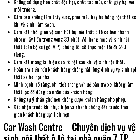
Không sử dụng hóa chất độc hại, chất tạo mùi, chất gây hại với
môi trường.
Đảm bảo không làm trầy xước, phai màu hay hư hỏng nội thất xe
khi vệ sinh, làm sạch.
Cam kết thời gian vệ sinh hút bụi nội thất ô tô cơ bản nhanh
chóng, lấy liền trong vòng 30 phút. Với hạng mục vệ sinh nội
thất toàn bộ xe (gói VIP), chúng tôi sẽ thực hiện tối đa 2-3
tiếng.
Cam kết mang lại hiệu quả rõ rệt sau khi vệ sinh nội thất.
Hoàn trả tiền nếu khách hàng không hài lòng dịch vụ vệ sinh nội
thất xe hơi tại nhà.
Minh bạch, rõ ràng, chi tiết trong vấn đề bàn trả xe, không làm
thất lạc đồ dùng cá nhân của khách hàng.
Không tự ý tháo ghế nếu không được khách hàng cho phép.
Xác nhận trước khi thực hiện và nhanh chóng đến trước thời
gian khách hàng đặt lịch hẹn.
Car Wash Centre – Chuyên dịch vụ vệ
sinh nội thất ô tô tại nhà quận 7 TP