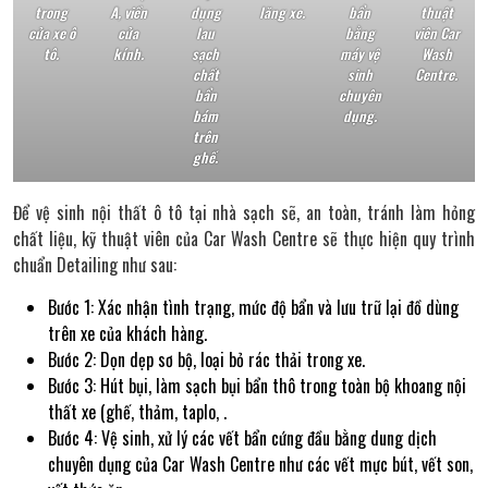
trong
A, viền
dụng
lăng xe.
bẩn
thuật
cửa xe ô
cửa
lau
bằng
viên Car
tô.
kính.
sạch
máy vệ
Wash
chất
sinh
Centre.
bẩn
chuyên
bám
dụng.
trên
ghế.
Để vệ sinh nội thất ô tô tại nhà sạch sẽ, an toàn, tránh làm hỏng
chất liệu, kỹ thuật viên của Car Wash Centre sẽ thực hiện quy trình
chuẩn Detailing như sau:
Bước 1: Xác nhận tình trạng, mức độ bẩn và lưu trữ lại đồ dùng
trên xe của khách hàng.
Bước 2: Dọn dẹp sơ bộ, loại bỏ rác thải trong xe.
Bước 3: Hút bụi, làm sạch bụi bẩn thô trong toàn bộ khoang nội
thất xe (ghế, thảm, taplo, .
Bước 4: Vệ sinh, xử lý các vết bẩn cứng đầu bằng dung dịch
chuyên dụng của Car Wash Centre như các vết mực bút, vết son,