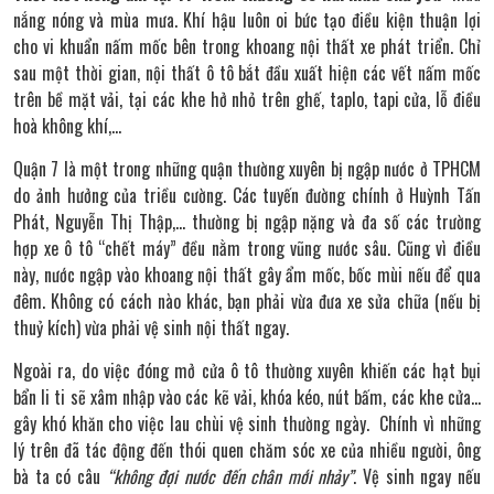
nắng nóng và mùa mưa. Khí hậu luôn oi bức tạo điều kiện thuận lợi
cho vi khuẩn nấm mốc bên trong khoang nội thất xe phát triển. Chỉ
sau một thời gian, nội thất ô tô bắt đầu xuất hiện các vết nấm mốc
trên bề mặt vải, tại các khe hở nhỏ trên ghế, taplo, tapi cửa, lỗ điều
hoà không khí,…
Quận 7 là một trong những quận thường xuyên bị ngập nước ở TPHCM
do ảnh hưởng của triều cường. Các tuyến đường chính ở Huỳnh Tấn
Phát, Nguyễn Thị Thập,… thường bị ngập nặng và đa số các trường
hợp xe ô tô “chết máy” đều nằm trong vũng nước sâu. Cũng vì điều
này, nước ngập vào khoang nội thất gây ẩm mốc, bốc mùi nếu để qua
đêm. Không có cách nào khác, bạn phải vừa đưa xe sửa chữa (nếu bị
thuỷ kích) vừa phải vệ sinh nội thất ngay.
Ngoài ra, do việc đóng mở cửa ô tô thường xuyên khiến các hạt bụi
bẩn li ti sẽ xâm nhập vào các kẽ vải, khóa kéo, nút bấm, các khe cửa…
gây khó khăn cho việc lau chùi vệ sinh thường ngày. Chính vì những
lý trên đã tác động đến thói quen chăm sóc xe của nhiều người, ông
bà ta có câu
“không đợi nước đến chân mới nhảy”
. Vệ sinh ngay nếu