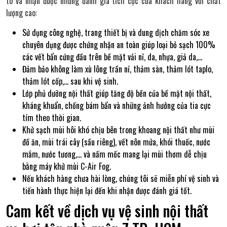
tô và nhận được những đánh giá tích cực của khách hàng với chất
lượng cao:
Sử dụng công nghệ, trang thiết bị và dung dịch chăm sóc xe
chuyên dụng được chứng nhận an toàn giúp loại bỏ sạch 100%
các vết bẩn cứng đầu trên bề mặt vải nỉ, da, nhựa, giả da,…
Đảm bảo không làm xù lông trần nỉ, thảm sàn, thảm lót taplo,
thảm lót cốp,… sau khi vệ sinh.
Lớp phủ dưỡng nội thất giúp tăng độ bền của bề mặt nội thất,
kháng khuẩn, chống bám bẩn và những ảnh hưởng của tia cực
tím theo thời gian.
Khử sạch mùi hôi khó chịu bên trong khoang nội thất như mùi
đồ ăn, mùi trái cây (sầu riêng), vết nôn mửa, khói thuốc, nước
mắm, nước tương,… và nấm mốc mang lại mùi thơm dễ chịu
bằng máy khử mùi C-Air Fog.
Nếu khách hàng chưa hài lòng, chúng tôi sẽ miễn phí vệ sinh và
tiến hành thực hiện lại đến khi nhận được đánh giá tốt.
Cam kết về dịch vụ vệ sinh nội thất