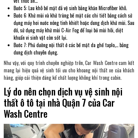
vết thức ăn…
Bước 5: Lau khô bề mặt đã vệ sinh bằng khăn Microfiber khô.
Bước 6: Khử mùi và khử trùng bề mặt các chi tiết bằng cách sử
dụng máy hơi nước nóng tinh khiết hoặc dung dịch khử mùi. Sau
đó, sử dụng máy khử mùi C-Air Fog để loại bỏ mùi hôi, diệt
khuẩn vi sinh vật còn sót lại.
Bước 7: Phủ dưỡng nội thất ở các bề mặt da ghế taplo,… bằng
dung dịch chuyên dụng.
Như vậy, với quy trình chuyên nghiệp trên, Car Wash Centre cam kết
mang lại hiệu quả vệ sinh tối ưu cho khoang nội thất xe của khách
hàng, giúp cải thiện đáng kể chất lượng không khí trong cabin.
Lý do nên chọn dịch vụ vệ sinh nội
thất ô tô tại nhà Quận 7 của Car
Wash Centre