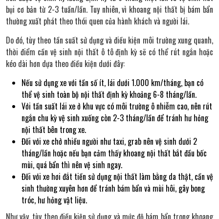
bụi cơ bản từ 2-3 tuần/lần. Tuy nhiên, vì khoang nội thất bị bám bẩn
thường xuất phát theo thói quen của hành khách và người lái.
Do đó, tùy theo tần suất sử dụng và điều kiện môi trường xung quanh,
thời điểm cần vệ sinh nội thất ô tô định kỳ sẽ có thể rút ngắn hoặc
kéo dài hơn dựa theo điều kiện dưới đây:
Nếu sử dụng xe với tần số ít, lái dưới 1.000 km/tháng, bạn có
thể vệ sinh toàn bộ nội thất định kỳ khoảng 6-8 tháng/lần.
Với tần suất lái xe ở khu vực có môi trường ô nhiễm cao, nên rút
ngắn chu kỳ vệ sinh xuống còn 2-3 tháng/lần để tránh hư hỏng
nội thất bên trong xe.
Đối với xe chở nhiều người như taxi, grab nên vệ sinh dưới 2
tháng/lần hoặc nếu bạn cảm thấy khoang nội thất bắt đầu bốc
mùi, quá bẩn thì nên vệ sinh ngay.
Đối với xe hơi đắt tiền sử dụng nội thất làm bằng da thật, cần vệ
sinh thường xuyên hơn để tránh bám bẩn và mùi hôi, gây bong
tróc, hư hỏng vật liệu.
Như vậy, tùy theo điều kiện sử dụng và mức độ bám bẩn trong khoang