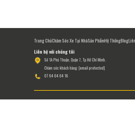
Trang Chủ
Chăm Sóc Xe Tại Nhà
Sản Phẩm
Hệ Thống
Blog
Liê
Liên hệ với chúng tôi
Số 1A Phú Thuận, Quận 7, Tp.Hồ Chí Minh.
Chăm sóc khách hàng:
[email protected]
07 64 64 64 16