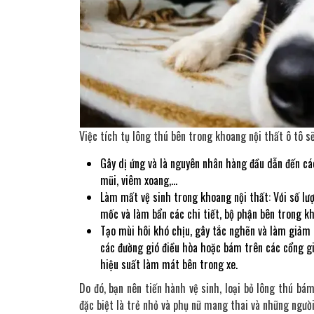
Việc tích tụ lông thú bên trong khoang nội thất ô tô s
Gây dị ứng và là nguyên nhân hàng đầu dẫn đến cá
mũi, viêm xoang,…
Làm mất vệ sinh trong khoang nội thất: Với số lượ
mốc và làm bẩn các chi tiết, bộ phận bên trong kh
Tạo mùi hôi khó chịu, gây tắc nghẽn và làm giảm h
các đường gió điều hòa hoặc bám trên các cổng gi
hiệu suất làm mát bên trong xe.
Do đó, bạn nên tiến hành vệ sinh, loại bỏ lông thú bá
đặc biệt là trẻ nhỏ và phụ nữ mang thai và những người