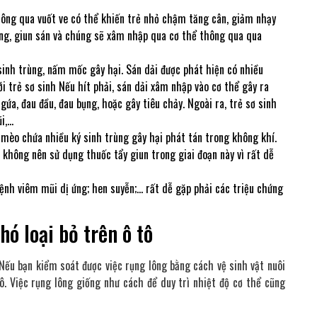
 thông qua vuốt ve có thể khiến trẻ nhỏ chậm tăng cân, giảm nhạy
rùng, giun sán và chúng sẽ xâm nhập qua cơ thể thông qua qua
ý sinh trùng, nấm mốc gây hại. Sán dải được phát hiện có nhiều
ới trẻ sơ sinh Nếu hít phải, sán dải xâm nhập vào cơ thể gây ra
gứa, đau đầu, đau bụng, hoặc gây tiêu chảy. Ngoài ra, trẻ sơ sinh
i,…
 mèo chứa nhiều ký sinh trùng gây hại phát tán trong không khí.
 không nên sử dụng thuốc tẩy giun trong giai đoạn này vì rất dễ
 bệnh viêm mũi dị ứng; hen suyễn;… rất dễ gặp phải các triệu chứng
ó loại bỏ trên ô tô
Nếu bạn kiểm soát được việc rụng lông bằng cách vệ sinh vật nuôi
ô. Việc rụng lông giống như cách để duy trì nhiệt độ cơ thể cũng