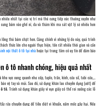
 nhiều nhất tại các vị trí mà thú cưng tiếp xúc thường xuyên như
hú cưng bám vào ghế nỉ, da và thảm khi ma sát vật lý sẽ nhiều hơn
n lông thú bám chặt hơn. Cũng chính vì những lý do này, quá trình
thách thức lớn cho người thực hiện, tốn rất nhiều thời gian và cần
sinh nội thất ô tô tại nhà
hoặc tại trung tâm có uy tín để đảm bảo
ên ô tô nhanh chóng, hiệu quả nhất
khu vực xung quanh như cốp, taplo, trần, kính, cửa sổ, tabi cửa,…
 bảo vệ tay và mũi. Sau đó, sử dụng khăn lau chuyên dụng (ướt) để
 ô tô
. Tránh sử dụng khăn giấy vì vụn giấy có thể rơi xuống các lỗ
 tẩy rửa chuyên dụng để tiêu diệt vi khuẩn, nấm mốc gây hại. Nếu