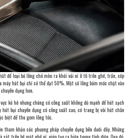
t để loại bỏ lông chó mèo ra khỏi vải nỉ ô tô trên ghế, trần, cốp
của máy hút bụi chỉ có thể đạt 50%. Một số lông bám móc chặt vào
 chuyên dụng hơn.
u vực kẽ hở nhưng chúng có công suất không đủ mạnh để hút sạch
y hút bụi chuyên dụng có công suất cao, có trang bị vòi hút chân
ặc biệt để thu gom lông tóc.
nên tham khảo các phương pháp chuyên dụng bên dưới đây. Những
 sát trên bề mặt ghế nỉ, giúp tạo ra hiện tượng tĩnh điện. Qua đó,