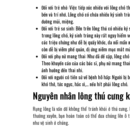
Đối với trẻ nhỏ: Việc tiếp xúc nhiều với lông chó
bén và trí nhớ. Lông chó có chứa nhiều ký sinh t
đường mũi, miệng.
Đối với trẻ sơ sinh: Bên trên lông thú có nhiều k
trong lông chó, ký sinh trùng này rất nguy hiểm v
các triệu chứng như dễ bị quấy khóc, da nổi mẩn n
còn dễ bị viêm phế quản, dị ứng niêm mạc mắt mũ
Đối với phụ nữ mang thai: Như đã đề cập, lông chó
Theo khuyến cáo của các bác sĩ, phụ nữ mang thai
ảnh hưởng đến thai nhi.
Đối với người có tiền sử về bệnh hô hấp: Người bị
khó thở, tức ngực, hắc xì,… nếu hít phải lông chó.
Nguyên nhân lông thú cưng kh
Rụng lông là vấn đề không thể tránh khỏi ở thú cưng. 
thường xuyên, bạn hoàn toàn có thể đưa chúng lên ô t
như vệ sinh ở chúng.