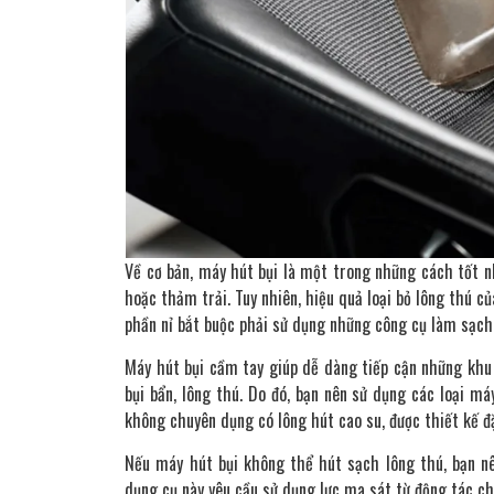
Về cơ bản, máy hút bụi là một trong những cách tốt nhấ
hoặc thảm trải. Tuy nhiên, hiệu quả loại bỏ lông thú 
phần nỉ bắt buộc phải sử dụng những công cụ làm sạch
Máy hút bụi cầm tay giúp dễ dàng tiếp cận những kh
bụi bẩn, lông thú. Do đó, bạn nên sử dụng các loại má
không chuyên dụng có lông hút cao su, được thiết kế đ
Nếu máy hút bụi không thể hút sạch lông thú, bạn 
dụng cụ này yêu cầu sử dụng lực ma sát từ động tác chà