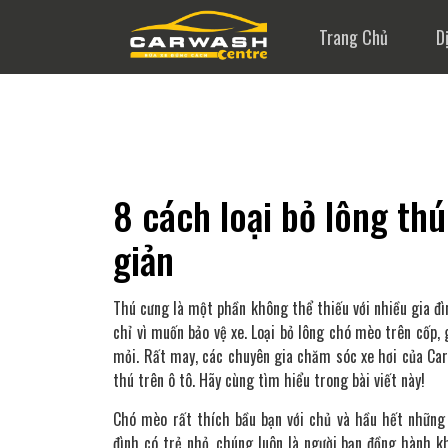
Trang Chủ
D
8 cách loại bỏ lông th
giản
Thú cưng là một phần không thể thiếu với nhiều gia đ
chỉ vì muốn bảo vệ xe. Loại bỏ lông chó mèo trên cốp,
mỏi. Rất may, các chuyên gia chăm sóc xe hơi của Car 
thú trên ô tô. Hãy cùng tìm hiểu trong bài viết này!
Chó mèo rất thích bầu bạn với chủ và hầu hết những t
đình có trẻ nhỏ, chúng luôn là người bạn đồng hành k