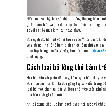
Nếu quan sát kỹ, bạn sẽ nhận ra lông thường bám dính
ghế, thảm trải sàn. Lý do là lực tĩnh điện hút lông t
so với các bề mặt kim loại hoặc nhựa.
Bên cạnh đó, bề mặt vải nỉ tạo ra các “móc câu”, khiế
vệ sinh nội thất ô tô bám dính nhiều lông thú vật gây 
phải tập trung cao độ. Vì vậy, bạn nên chọn
dịch vụ vệ 
chất lượng.
Cách loại bỏ lông thú bám tr
Hãy bắt đầu với phần dễ dàng: Làm sạch bề mặt ghế và 
Đầu tiên bạn nên làm là đeo găng tay và khẩu trang để
loại bỏ một phần bụi bẩn và lông chó mèo trên
ghế nỉ
nhỏ bên dưới gây ẩm mốc.
Khi đã xong, tiếp tục làm sạch bằng hơi nước và chất