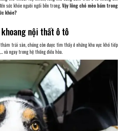
ến sức khỏe người ngồi bên trong.
Vậy lông chó mèo bám trong
sức khỏe?
 khoang nội thất ô tô
 thảm trải sàn, chúng còn được tìm thấy ở những khu vực khó tiếp
n,… và ngay trong hệ thống điều hòa.