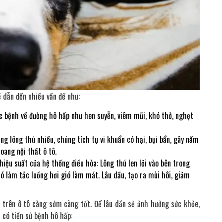
ẽ dẫn đến nhiều vấn đề như:
c bệnh về đường hô hấp như hen suyễn, viêm mũi, khó thở, nghẹt
ng lông thú nhiều, chúng tích tụ vi khuẩn có hại, bụi bẩn, gây nấm
oang nội thất ô tô.
iệu suất của hệ thống điều hòa: Lông thú len lỏi vào bên trong
ó làm tắc luồng hơi gió làm mát. Lâu dầu, tạo ra mùi hôi, giảm
m trên ô tô càng sớm càng tốt. Để lâu dần sẽ ảnh hưởng sức khỏe,
 có tiền sử bệnh hô hấp: